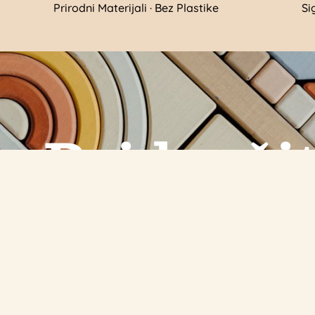
Prirodni Materijali · Bez Plastike
Si
Pridružit
naše
Newslett