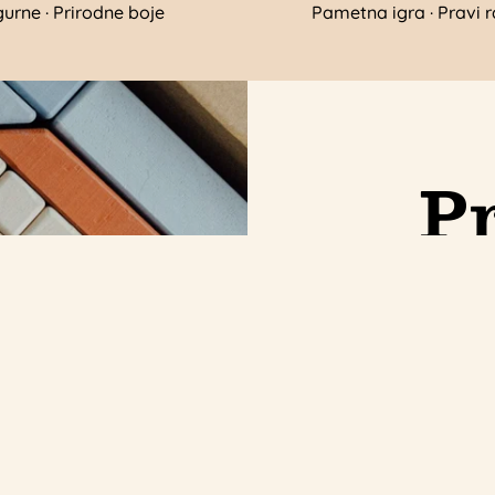
gurne · Prirodne boje
Pametna igra · Pravi r
Pr
e se
Pretplatite se
m
er-u