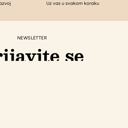
azvoj
Uz vas u svakom koraku
NEWSLETTER
ijavite se
 da primate posebne ponude, osvojite nagradne
igre i ekskluzivne mogućnosti