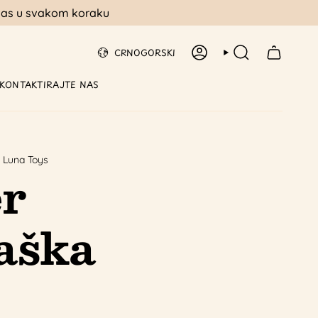
z vas u svakom koraku
Jezik
CRNOGORSKI
RAČUN
TRAŽI
KONTAKTIRAJTE NAS
 | Luna Toys
er
jaška