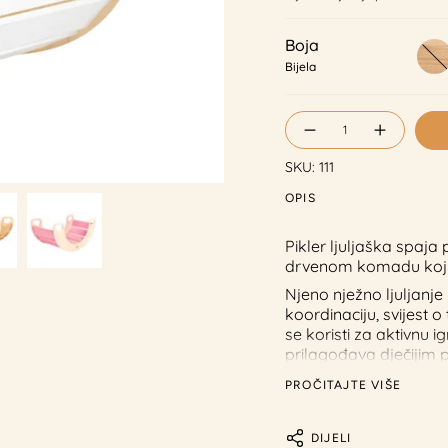
Boja
Drvo
Bijela
Količina
SKU: 111
OPIS
Pikler ljuljaška spaja
drvenom komadu koji 
Njeno nježno ljuljanje
koordinaciju, svijest o
se koristi za aktivnu ig
prilagođava dječijim 
Inspirisana Pikler pri
PROČITAJTE VIŠE
uklapa u svaki dom, st
opuštanje.
DIJELI