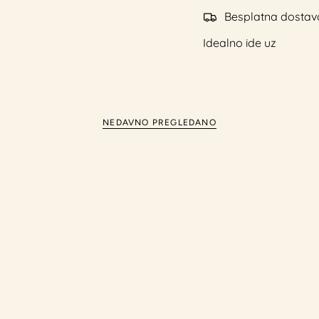
Napravljen od visokok
zaobljenim ivicama, st
Besplatna dostav
upotrebu.
Idealno ide uz
Bezvremenski komad ko
kretanje svakog dana
Detal
NEDAVNO PREGLEDANO
proi
Drvena ljuljaška i
Podstiče ravnotežu
Nježno ljuljanje z
Pogodno za igru, 
Napravljen od vi
Zaobljene ivice z