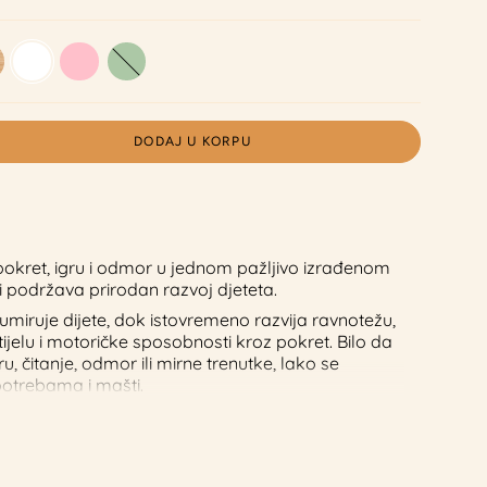
Bijela
Roza
Zelena
DODAJ U KORPU
 pokret, igru i odmor u jednom pažljivo izrađenom
podržava prirodan razvoj djeteta.
 umiruje dijete, dok istovremeno razvija ravnotežu,
 tijelu i motoričke sposobnosti kroz pokret. Bilo da
ru, čitanje, odmor ili mirne trenutke, lako se
potrebama i mašti.
ncipima i minimalističkim dizajnom, savršeno se
varajući siguran i prijatan prostor za kretanje i