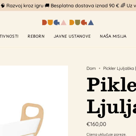
u 🧠 Razvoj kroz igru 🚚 Besplatna dostava iznad 90 € 🌈 U
TIVNOSTI
REBORN
JAVNE USTANOVE
NAŠA MISIJA
Dom
Pickler Ljuljaška
Pikl
Ljul
€160,00
Cijena uključuje poreze.